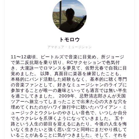
トモロウ
アマチュア・ミュージシャン
11〜12歳頃、ビートルズで音楽に目覚め、所ジョージ
で第二反抗期を乗り切り、RCサクセションで色気付
き、大瀧詠一でロマンスを夢見て、佐野元春で自我に目
覚めました。 以降、真面目に楽器を練習したことも、
本格的にバンド活動した経験もなく、基本的に聴く専門
の音楽ファンとして、好きなミュージシャンのライブに
参加することが唯一の趣味といっても過言では無い半生
を過ごしてきました。 2009年、忌野清志郎さんが天国
ツアーへ旅立ってしまったことで出来た心の大きな穴を
埋めてくれたのがハワイ旅行中に聴いたハワイアン・ミ
ュージックとウクレレのやさしい音色で、いつしか自分
でもウクレレを爪弾くようになっていきました。 五十
路という人生の節目を迎えるにあたり、今後の人生を悔
いなく生きたいと強く思い立つと同時にまだやり残して
いることがあることに気がつきました。そして、それを