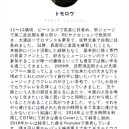
トモロウ
アマチュア・ミュージシャン
11〜12歳頃、ビートルズで音楽に目覚め、所ジョージ
で第二反抗期を乗り切り、RCサクセションで色気付
き、大瀧詠一でロマンスを夢見て、佐野元春で自我に目
覚めました。 以降、真面目に楽器を練習したことも、
本格的にバンド活動した経験もなく、基本的に聴く専門
の音楽ファンとして、好きなミュージシャンのライブに
参加することが唯一の趣味といっても過言では無い半生
を過ごしてきました。 2009年、忌野清志郎さんが天国
ツアーへ旅立ってしまったことで出来た心の大きな穴を
埋めてくれたのがハワイ旅行中に聴いたハワイアン・ミ
ュージックとウクレレのやさしい音色で、いつしか自分
でもウクレレを爪弾くようになっていきました。 五十
路という人生の節目を迎えるにあたり、今後の人生を悔
いなく生きたいと強く思い立つと同時にまだやり残して
いることがあることに気がつきました。そして、それを
やり遂げるには残された自分の時間を全て音楽に捧げる
しかないという結論に至り、2016年より空き時間を利
用してDTMにて好きな曲をCoverとして録音し始め、
2018年からは録音した曲をYoutubeで発表していま
す。弾き語り風からバンド編成風まで全てギターとウク