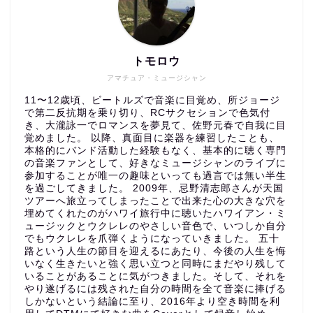
トモロウ
アマチュア・ミュージシャン
11〜12歳頃、ビートルズで音楽に目覚め、所ジョージ
で第二反抗期を乗り切り、RCサクセションで色気付
き、大瀧詠一でロマンスを夢見て、佐野元春で自我に目
覚めました。 以降、真面目に楽器を練習したことも、
本格的にバンド活動した経験もなく、基本的に聴く専門
の音楽ファンとして、好きなミュージシャンのライブに
参加することが唯一の趣味といっても過言では無い半生
を過ごしてきました。 2009年、忌野清志郎さんが天国
ツアーへ旅立ってしまったことで出来た心の大きな穴を
埋めてくれたのがハワイ旅行中に聴いたハワイアン・ミ
ュージックとウクレレのやさしい音色で、いつしか自分
でもウクレレを爪弾くようになっていきました。 五十
路という人生の節目を迎えるにあたり、今後の人生を悔
いなく生きたいと強く思い立つと同時にまだやり残して
いることがあることに気がつきました。そして、それを
やり遂げるには残された自分の時間を全て音楽に捧げる
しかないという結論に至り、2016年より空き時間を利