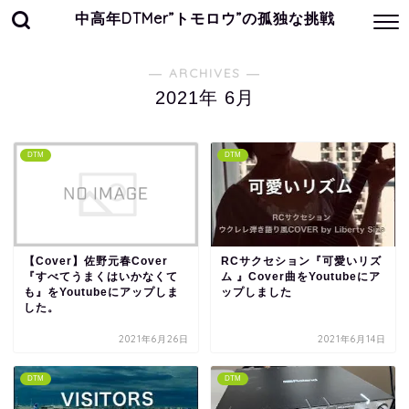
中高年DTMer”トモロウ”の孤独な挑戦
― ARCHIVES ―
2021年 6月
DTM
DTM
【Cover】佐野元春Cover
RCサクセション『可愛いリズ
『すべてうまくはいかなくて
ム 』Cover曲をYoutubeにア
も』をYoutubeにアップしま
ップしました
した。
2021年6月26日
2021年6月14日
DTM
DTM