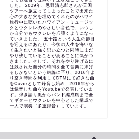
した。 2009年、忌野清志郎さんが天国
ツアーへ旅立ってしまったことで出来た
心の大きな穴を埋めてくれたのがハワイ
旅行中に聴いたハワイアン・ミュージッ
クとウクレレのやさしい音色で、いつし
か自分でもウクレレを爪弾くようになっ
ていきました。 五十路という人生の節目
を迎えるにあたり、今後の人生を悔いな
く生きたいと強く思い立つと同時にまだ
やり残していることがあることに気がつ
きました。そして、それをやり遂げるに
は残された自分の時間を全て音楽に捧げ
るしかないという結論に至り、2016年よ
り空き時間を利用してDTMにて好きな曲
をCoverとして録音し始め、2018年から
は録音した曲をYoutubeで発表していま
す。弾き語り風からバンド編成風まで全
てギターとウクレレを中心とした構成で
一人で演奏（多重録音）しています。