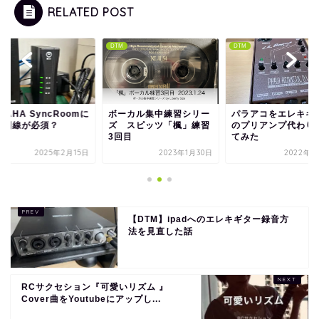
RELATED POST
r
DTM
DTM
MAHA SyncRoomに
ボーカル集中練習シリー
パラアコをエレキギ
光回線が必須？
ズ スピッツ「楓」練習
のプリアンプ代わり
3回目
てみた
2025年2月15日
2023年1月30日
2022年5
【DTM】ipadへのエレキギター録音方
法を見直した話
RCサクセション『可愛いリズム 』
Cover曲をYoutubeにアップし...