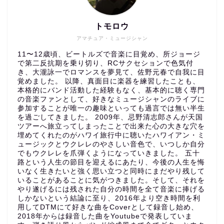
トモロウ
アマチュア・ミュージシャン
11〜12歳頃、ビートルズで音楽に目覚め、所ジョージ
で第二反抗期を乗り切り、RCサクセションで色気付
き、大瀧詠一でロマンスを夢見て、佐野元春で自我に目
覚めました。 以降、真面目に楽器を練習したことも、
本格的にバンド活動した経験もなく、基本的に聴く専門
の音楽ファンとして、好きなミュージシャンのライブに
参加することが唯一の趣味といっても過言では無い半生
を過ごしてきました。 2009年、忌野清志郎さんが天国
ツアーへ旅立ってしまったことで出来た心の大きな穴を
埋めてくれたのがハワイ旅行中に聴いたハワイアン・ミ
ュージックとウクレレのやさしい音色で、いつしか自分
でもウクレレを爪弾くようになっていきました。 五十
路という人生の節目を迎えるにあたり、今後の人生を悔
いなく生きたいと強く思い立つと同時にまだやり残して
いることがあることに気がつきました。そして、それを
やり遂げるには残された自分の時間を全て音楽に捧げる
しかないという結論に至り、2016年より空き時間を利
用してDTMにて好きな曲をCoverとして録音し始め、
2018年からは録音した曲をYoutubeで発表していま