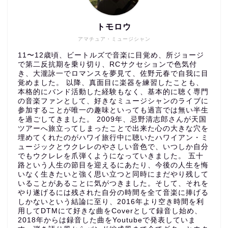
トモロウ
アマチュア・ミュージシャン
11〜12歳頃、ビートルズで音楽に目覚め、所ジョージ
で第二反抗期を乗り切り、RCサクセションで色気付
き、大瀧詠一でロマンスを夢見て、佐野元春で自我に目
覚めました。 以降、真面目に楽器を練習したことも、
本格的にバンド活動した経験もなく、基本的に聴く専門
の音楽ファンとして、好きなミュージシャンのライブに
参加することが唯一の趣味といっても過言では無い半生
を過ごしてきました。 2009年、忌野清志郎さんが天国
ツアーへ旅立ってしまったことで出来た心の大きな穴を
埋めてくれたのがハワイ旅行中に聴いたハワイアン・ミ
ュージックとウクレレのやさしい音色で、いつしか自分
でもウクレレを爪弾くようになっていきました。 五十
路という人生の節目を迎えるにあたり、今後の人生を悔
いなく生きたいと強く思い立つと同時にまだやり残して
いることがあることに気がつきました。そして、それを
やり遂げるには残された自分の時間を全て音楽に捧げる
しかないという結論に至り、2016年より空き時間を利
用してDTMにて好きな曲をCoverとして録音し始め、
2018年からは録音した曲をYoutubeで発表していま